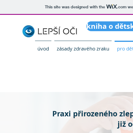
This site was designed with the
.com
web
kniha o děts
úvod
zásady zdravého zraku
pro dět
Praxi přirozeného zle
již 