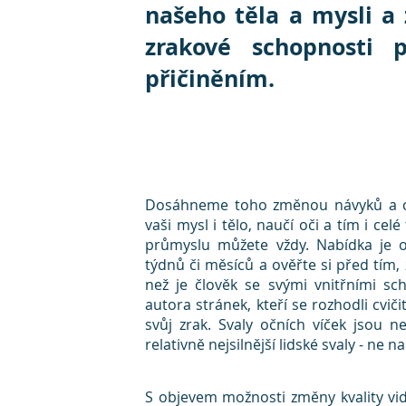
našeho těla a mysli a z
zrakové schopnosti p
přičiněním.
Dosáhneme toho změnou návyků a cv
vaši mysl i tělo, naučí oči a tím i cel
průmyslu můžete vždy. Nabídka je oh
týdnů či měsíců a ověřte si před tím, z
než je člověk se svými vnitřními sc
autora stránek, kteří se rozhodli cvičit
svůj zrak. Svaly očních víček jsou n
relativně nejsilnější lidské svaly - ne 
S objevem možnosti změny kvality vid