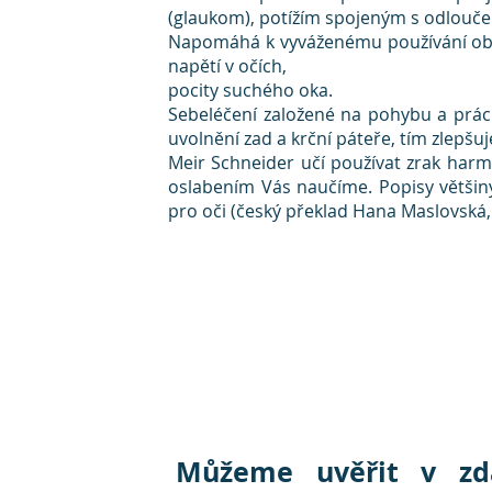
(glaukom), potížím spojeným s odlouč
Napomáhá k vyváženému používání obou
napětí v očích,
pocity suchého oka.
Sebeléčení založené na pohybu a práci 
uvolnění zad a krční páteře, tím zlepšu
Meir Schneider učí používat zrak harm
oslabením Vás naučíme. Popisy většiny
pro oči (český překlad Hana Maslovská
Můžeme uvěřit v zdá