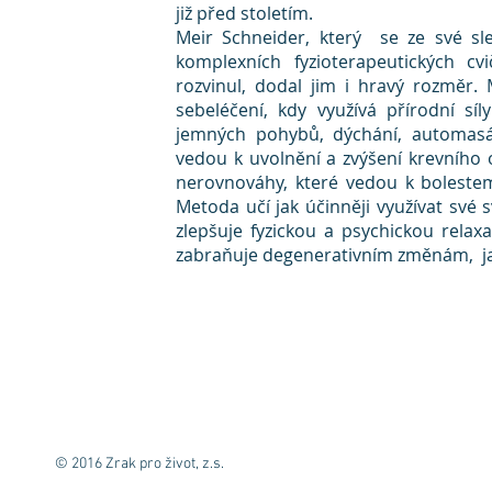
již před stoletím.
Meir Schneider, který se ze své sl
komplexních fyzioterapeutických cv
rozvinul, dodal jim i hravý rozměr
sebeléčení, kdy využívá přírodní síl
jemných pohybů, dýchání, automasáží
vedou k uvolnění a zvýšení krevního
nerovnováhy, které vedou k bolestem
Metoda učí jak účinněji využívat své sv
zlepšuje fyzickou a psychickou relaxa
zabraňuje degenerativním změnám, jak
© 2016 Zrak pro život, z.s.