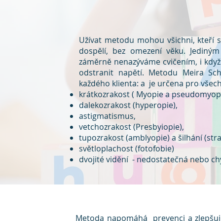
Užívat metodu mohou všichni, kteří si c
dospělí, bez omezení věku. Jediný
záměrně nenazýváme cvičením, i když
odstranit napětí. Metodu Meira Sch
každého klienta
: a je určena pro všec
krátkozrakost ( Myopie a pseudomyopi
dalekozrakost (hyperopie),
astigmatismus,
vetchozrakost (Presbyiopie),
tupozrakost (amblyopie) a šilhání (str
světloplachost (fotofobie)
dvojité vidění - nedostatečná nebo chy
Metoda napomáhá prevenci a zlepšuje 