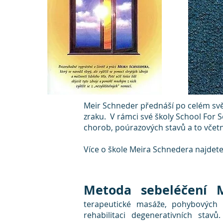
Meir Schneder přednáší po celém svě
zraku. V rámci své školy School For Se
chorob, poúrazových stavů a to včetn
Více o škole Meira Schnedera najdet
Metoda sebeléčení M
terapeutické masáže, pohybových a
rehabilitaci degenerativních stav