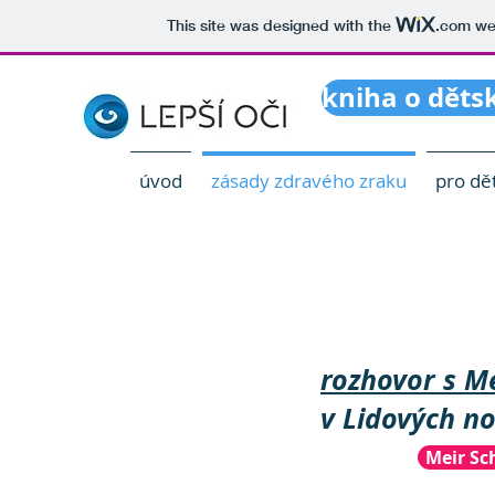
This site was designed with the
.com
web
kniha o děts
úvod
zásady zdravého zraku
pro dět
rozhovor s M
v Lidových n
Meir Sc