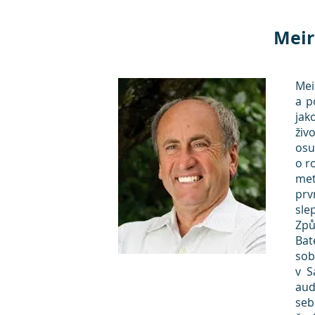
Meir
Mei
a p
jak
živ
osu
o r
met
pr
sle
Způ
Bat
sob
v S
aud
se