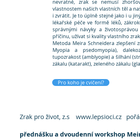
nevratné, zrak se nemusí zhoršo
vlastnostem našich vlastních těl a n
i zvrátit. Je to úplně stejné jako i 
lékařské péče ve formě léků, zákrok
správnými návyky a životosprávou 
příčinu, užívat si kvality vlastního zra
Metoda Meira Schneidera zlepšení z
Myopia a psedomyopia), dalekozr
tupozrakost (amblyopie) a šilhání (
zákalu (katarakt), zeleného zákalu (g
Pro koho je cvičení?
Zrak pro život, z.s
www.lepsioci.cz
pořád
přednášku a dvoudenní workshop Meir 